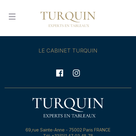
LE CABINET TURQUIN
69,rue Sainte-Anne - 75002 Paris FRANCE
Tél: +33(0)1 47 03 48 78