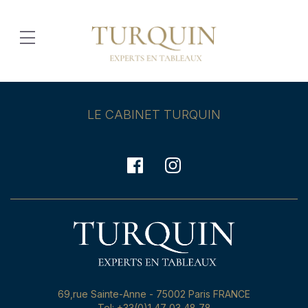
LE CABINET TURQUIN
69,rue Sainte-Anne - 75002 Paris FRANCE
Tel: +33(0)1 47 03 48 78