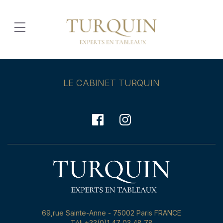
LE CABINET TURQUIN
69,rue Sainte-Anne - 75002 Paris FRANCE
Tél: +33(0)1 47 03 48 78