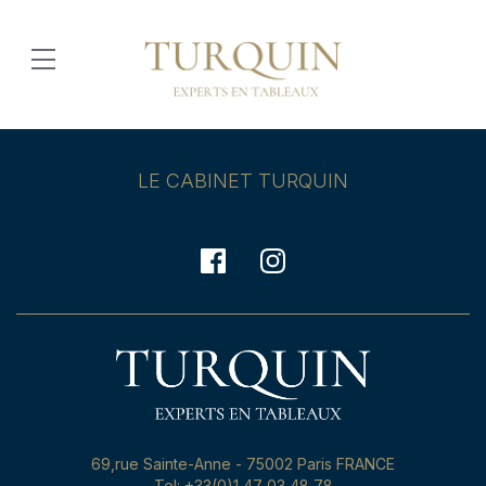
LE CABINET TURQUIN
69,rue Sainte-Anne - 75002 Paris FRANCE
Tel: +33(0)1 47 03 48 78