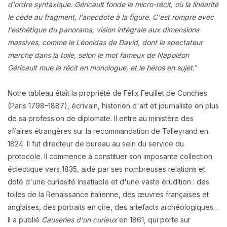
d'ordre syntaxique. Géricault fonde le micro-récit, où la linéarité
le cède au fragment, l'anecdote à la figure. C'est rompre avec
l'esthétique du panorama, vision intégrale aux dimensions
massives, comme le Léonidas de David, dont le spectateur
marche dans la toile, selon le mot fameux de Napoléon
Géricault mue le récit en monologue, et le héros en sujet
.
"
Notre tableau était la propriété de Félix Feuillet de Conches
(Paris 1798–1887), écrivain, historien d'art et journaliste en plus
de sa profession de diplomate. Il entre au ministère des
affaires étrangères sur la recommandation de Talleyrand en
1824. Il fut directeur de bureau au sein du service du
protocole. Il commence à constituer son imposante collection
éclectique vers 1835, aidé par ses nombreuses relations et
doté d'une curiosité insatiable et d'une vaste érudition : des
toiles de la Renaissance italienne, des œuvres françaises et
anglaises, des portraits en cire, des artefacts archéologiques…
Il a publié
Causeries d'un curieux
en 1861, qui porte sur