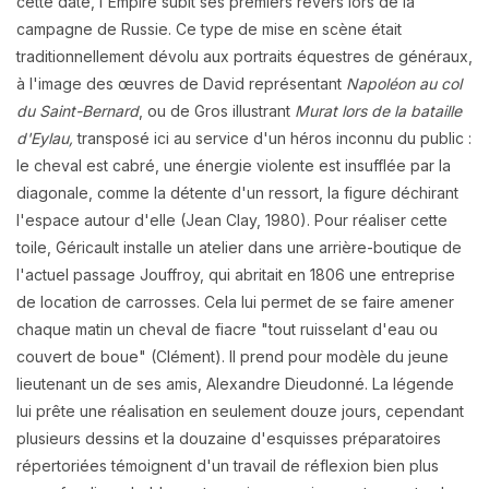
cette date, l'Empire subit ses premiers revers lors de la
campagne de Russie. Ce type de mise en scène était
traditionnellement dévolu aux portraits équestres de généraux,
à l'image des œuvres de David représentant
Napoléon au col
du Saint-Bernard
, ou de Gros illustrant
Murat lors de la bataille
d'Eylau,
transposé ici au service d'un héros inconnu du public :
le cheval est cabré, une énergie violente est insufflée par la
diagonale, comme la détente d'un ressort, la figure déchirant
l'espace autour d'elle (Jean Clay, 1980). Pour réaliser cette
toile, Géricault installe un atelier dans une arrière-boutique de
l'actuel passage Jouffroy, qui abritait en 1806 une entreprise
de location de carrosses. Cela lui permet de se faire amener
chaque matin un cheval de fiacre "tout ruisselant d'eau ou
couvert de boue" (Clément). Il prend pour modèle du jeune
lieutenant un de ses amis, Alexandre Dieudonné. La légende
lui prête une réalisation en seulement douze jours, cependant
plusieurs dessins et la douzaine d'esquisses préparatoires
répertoriées témoignent d'un travail de réflexion bien plus