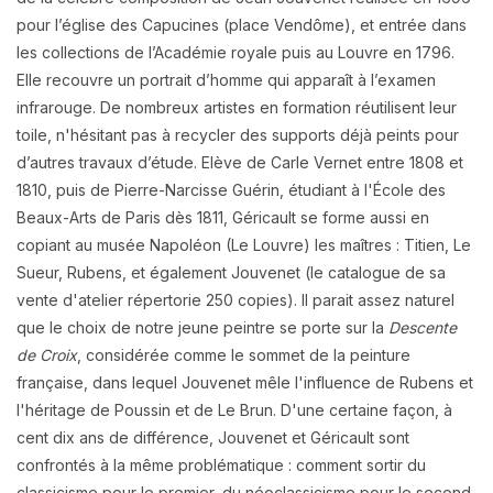
pour l’église des Capucines (place Vendôme), et entrée dans
les collections de l’Académie royale puis au Louvre en 1796.
Elle recouvre un portrait d’homme qui apparaît à l’examen
infrarouge. De nombreux artistes en formation réutilisent leur
toile, n'hésitant pas à recycler des supports déjà peints pour
d’autres travaux d’étude. Elève de Carle Vernet entre 1808 et
1810, puis de Pierre-Narcisse Guérin, étudiant à l'École des
Beaux-Arts de Paris dès 1811, Géricault se forme aussi en
copiant au musée Napoléon (Le Louvre) les maîtres : Titien, Le
Sueur, Rubens, et également Jouvenet (le catalogue de sa
vente d'atelier répertorie 250 copies). Il parait assez naturel
que le choix de notre jeune peintre se porte sur la
Descente
de Croix
, considérée comme le sommet de la peinture
française, dans lequel Jouvenet mêle l'influence de Rubens et
l'héritage de Poussin et de Le Brun. D'une certaine façon, à
cent dix ans de différence, Jouvenet et Géricault sont
confrontés à la même problématique : comment sortir du
classicisme pour le premier, du néoclassicisme pour le second,