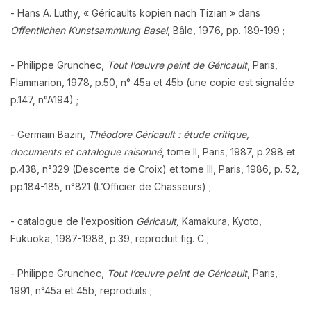
- Hans A. Luthy, « Géricaults kopien nach Tizian » dans
Offentlichen Kunstsammlung Basel
, Bâle, 1976, pp. 189-199 ;
- Philippe Grunchec,
Tout l’œuvre peint de Géricault
, Paris,
Flammarion, 1978, p.50, n° 45a et 45b (une copie est signalée
p.147, n°A194) ;
- Germain Bazin,
Théodore Géricault : étude critique,
documents et catalogue raisonné
, tome II, Paris, 1987, p.298 et
p.438, n°329 (Descente de Croix) et tome III, Paris, 1986, p. 52,
pp.184-185, n°821 (L’Officier de Chasseurs) ;
- catalogue de l’exposition
Géricault,
Kamakura, Kyoto,
Fukuoka, 1987-1988, p.39, reproduit fig. C ;
- Philippe Grunchec,
Tout l’œuvre peint de Géricault
, Paris,
1991, n°45a et 45b, reproduits ;