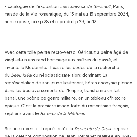
- catalogue de l’exposition
Les chevaux de Géricault
, Paris,
musée de la Vie romantique, du 15 mai au 15 septembre 2024,
non exposé, cité p.28 et reproduit p.29, fig.12.
Avec cette toile peinte recto-verso, Géricault à peine âgé de
vingt-et-un ans rend hommage aux maîtres du passé, et
invente la Modernité. Il casse les codes de la recherche
du
beau idéal
du néoclassicisme alors dominant. La
représentation de son jeune lieutenant, héros anonyme plongé
dans les bouleversements de l'Empire, transforme un fait
banal, une scène de genre militaire, en un tableau d'histoire
épique. C'est la première image forte du romantisme français,
sept ans avant le
Radeau de la Médus
e.
Sur une revers est représentée la
Descente de Croix
, reprise
de la célèbre composition de Jean Jouvenet réalisée en 1696