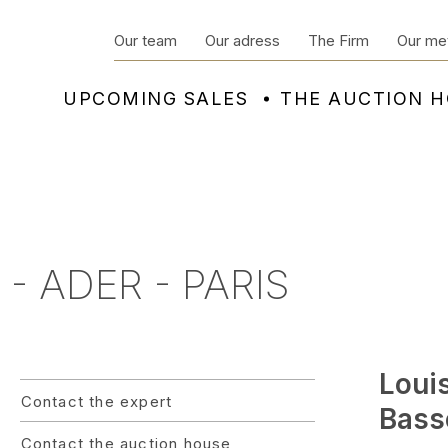
Our team
Our adress
The Firm
Our me
UPCOMING SALES
THE AUCTION 
- ADER - PARIS
Loui
Contact the expert
Bassé
Contact the auction house