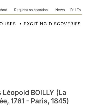
thod
Request an appraisal
News
Fr
En
HOUSES
EXCITING DISCOVERIES
s Léopold BOILLY (La
e, 1761 - Paris, 1845)