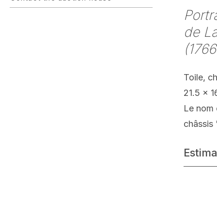
Portr
de La
(1766
Toile, c
21.5 x 1
Le nom d
châssis 
Estima