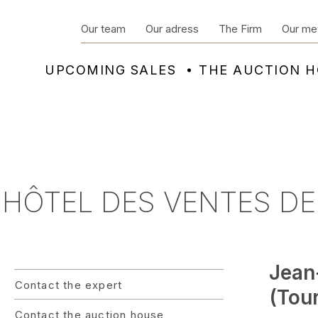
Our team
Our adress
The Firm
Our me
UPCOMING SALES
THE AUCTION 
- HÔTEL DES VENTES D
Jean
Contact the expert
(Tour
Contact the auction house