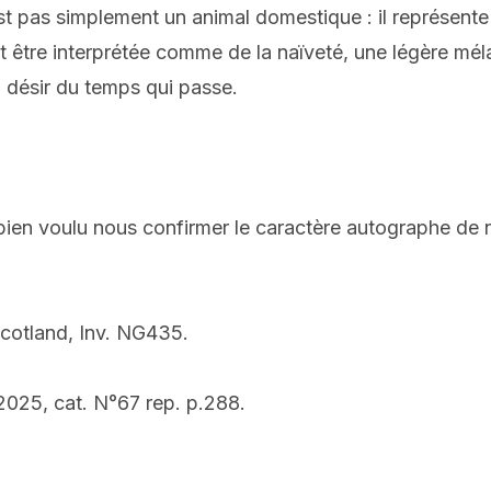
est pas simplement un animal domestique : il représente l
eut être interprétée comme
de la naïveté,
une légère mél
 désir
du temps qui passe.
en voulu nous confirmer le caractère autographe de n
Scotland, Inv. NG435.
 2025, cat. N°67 rep. p.288.