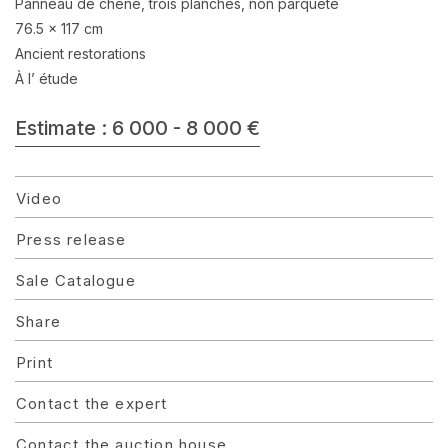
Panneau de chene, trois planches, non parqueté
76.5 x 117 cm
Ancient restorations
À l’ étude
Estimate : 6 000 - 8 000 €
Video
Press release
Sale Catalogue
Share
Print
Contact the expert
Contact the auction house