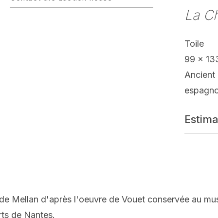
La C
Toile
99 x 13
Ancient 
espagno
Estima
aude Mellan d'après l'oeuvre de Vouet conservée
au mus
rts de
Nantes
.