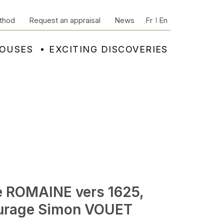
thod
Request an appraisal
News
Fr
En
HOUSES
EXCITING DISCOVERIES
e ROMAINE vers 1625,
urage Simon VOUET