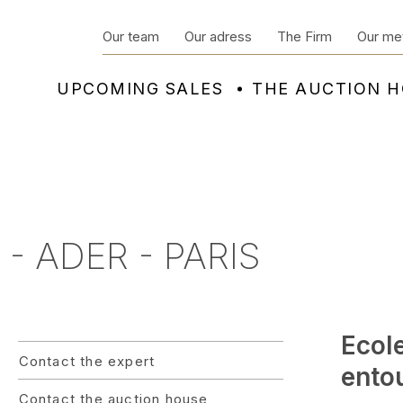
Our team
Our adress
The Firm
Our me
UPCOMING SALES
THE AUCTION 
- ADER - PARIS
Ecol
Contact the expert
ento
Contact the auction house