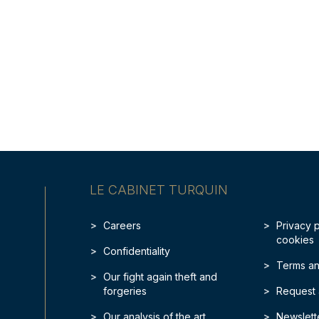
LE CABINET TURQUIN
Careers
Privacy 
cookies
Confidentiality
Terms an
Our fight again theft and
forgeries
Request 
Our analysis of the art
Newslett