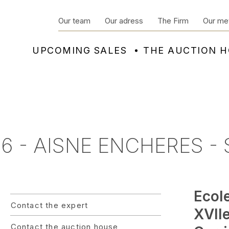
Our team
Our adress
The Firm
Our me
UPCOMING SALES
THE AUCTION 
6 - AISNE ENCHERES -
Ecol
Contact the expert
XVIIe
Contact the auction house