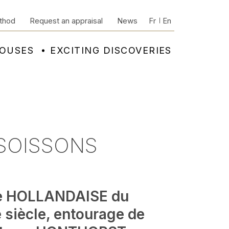
thod
Request an appraisal
News
Fr
En
HOUSES
EXCITING DISCOVERIES
 SOISSONS
e HOLLANDAISE du
 siècle, entourage de