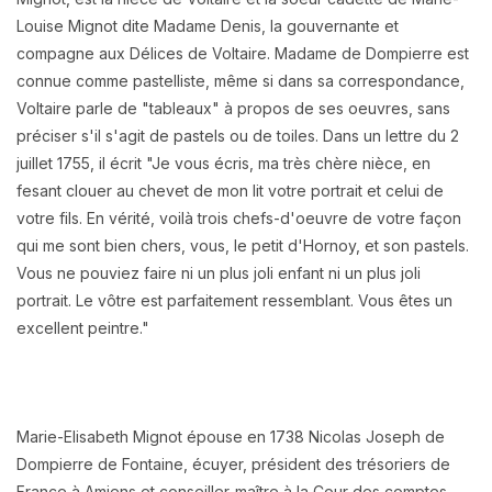
Louise Mignot dite Madame Denis, la gouvernante et
compagne aux Délices de Voltaire. Madame de Dompierre est
connue comme pastelliste, même si dans sa correspondance,
Voltaire parle de "tableaux" à propos de ses oeuvres, sans
préciser s'il s'agit de pastels ou de toiles. Dans un lettre du 2
juillet 1755, il écrit "Je vous écris, ma très chère nièce, en
fesant clouer au chevet de mon lit votre portrait et celui de
votre fils. En vérité, voilà trois chefs-d'oeuvre de votre façon
qui me sont bien chers, vous, le petit d'Hornoy, et son pastels.
Vous ne pouviez faire ni un plus joli enfant ni un plus joli
portrait. Le vôtre est parfaitement ressemblant. Vous êtes un
excellent peintre."
Marie-Elisabeth Mignot épouse en 1738 Nicolas Joseph de
Dompierre de Fontaine, écuyer, président des trésoriers de
France à Amiens et conseiller-maître à la Cour des comptes.