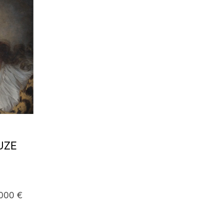
UZE
 000 €