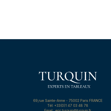
69,rue Sainte-Anne - 75002 Paris FRANCE
Tél: +33(0)1 47 03 48 78
Email : eric.turquin@turquin.fr