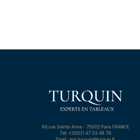
69,rue Sainte-Anne - 75002 Paris FRANCE
Tél: +33(0)1 47 03 48 78
Email : eric.turquin@turquin.fr