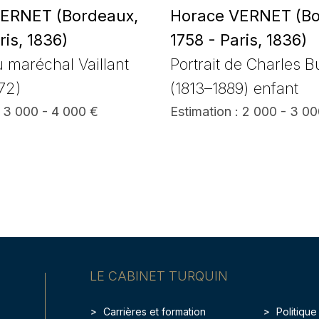
ERNET (Bordeaux,
Horace VERNET (Bo
ris, 1836)
1758 - Paris, 1836)
u maréchal Vaillant
Portrait de Charles B
872)
(1813–1889) enfant
: 3 000 - 4 000 €
Estimation : 2 000 - 3 0
LE CABINET TURQUIN
Carrières et formation
Politique