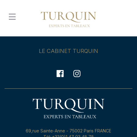
LE CABINET TURQUIN
69,rue Sainte-Anne - 75002 Paris FRANCE
Tél: +33(0)1 47 03 48 78