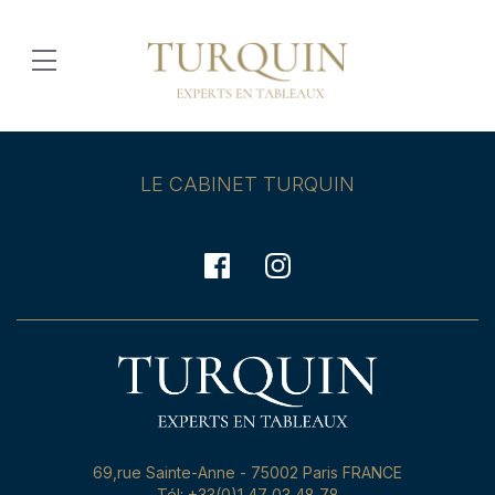
LE CABINET TURQUIN
69,rue Sainte-Anne - 75002 Paris FRANCE
Tél: +33(0)1 47 03 48 78