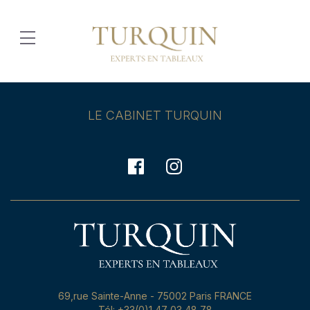
LE CABINET TURQUIN
69,rue Sainte-Anne - 75002 Paris FRANCE
Tél: +33(0)1 47 03 48 78