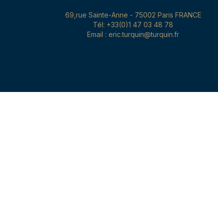
69,rue Sainte-Anne - 75002 Paris FRANCE
Tél: +33(0)1 47 03 48 78
Email : eric.turquin@turquin.fr