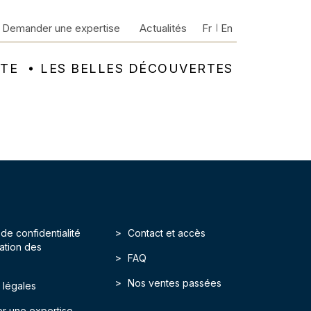
Demander une expertise
Actualités
Fr
En
NTE
LES BELLES DÉCOUVERTES
 de confidentialité
Contact et accès
isation des
FAQ
Nos ventes passées
 légales
r une expertise