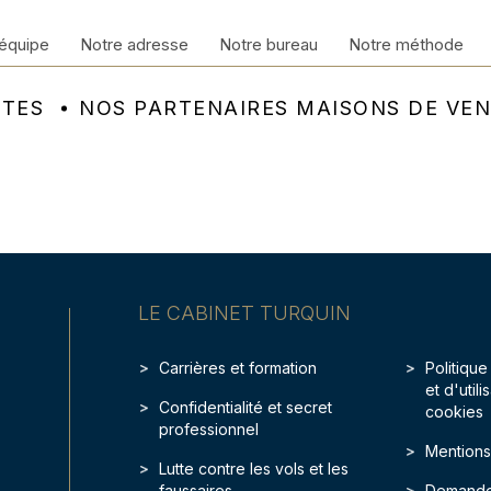
équipe
Notre adresse
Notre bureau
Notre méthode
NTES
NOS PARTENAIRES MAISONS DE VE
LE CABINET TURQUIN
Carrières et formation
Politique
et d'util
Confidentialité et secret
cookies
professionnel
Mentions
Lutte contre les vols et les
faussaires
Demande