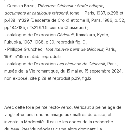
- Germain Bazin,
Théodore Géricault : étude critique,
documents et catalogue raisonné
, tome II, Paris, 1987, p.298 et
p.438, n°329 (Descente de Croix) et tome III, Paris, 1986, p. 52,
pp.184-185, n°821 (L’Officier de Chasseurs) ;
- catalogue de l’exposition
Géricault,
Kamakura, Kyoto,
Fukuoka, 1987-1988, p.39, reproduit fig. C ;
- Philippe Grunchec,
Tout l’œuvre peint de Géricault
, Paris,
1991, n°45a et 45b, reproduits ;
- catalogue de l’exposition
Les chevaux de Géricault
, Paris,
musée de la Vie romantique, du 15 mai au 15 septembre 2024,
non exposé, cité p.28 et reproduit p.29, fig.12.
Avec cette toile peinte recto-verso, Géricault à peine âgé de
vingt-et-un ans rend hommage aux maîtres du passé, et
invente la Modernité. Il casse les codes de la recherche
du
beau idéal
du néoclassicisme alors dominant. La