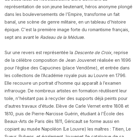
représentation de son jeune lieutenant, héros anonyme plongé
dans les bouleversements de l'Empire, transforme un fait
banal, une scène de genre militaire, en un tableau d'histoire
épique. C'est la première image forte du romantisme français,
sept ans avant le
Radeau de la Médus
e.
Sur une revers est représentée la
Descente de Croix
, reprise
de la célèbre composition de Jean Jouvenet réalisée en 1696
pour l’église des Capucines (place Vendôme), et entrée dans
les collections de l’Académie royale puis au Louvre en 1796.
Elle recouvre un portrait d’homme qui apparaît à l’examen
infrarouge. De nombreux artistes en formation réutilisent leur
toile, n'hésitant pas à recycler des supports déjà peints pour
d’autres travaux d’étude. Elève de Carle Vernet entre 1808 et
1810, puis de Pierre-Narcisse Guérin, étudiant à l'École des
Beaux-Arts de Paris dès 1811, Géricault se forme aussi en
copiant au musée Napoléon (Le Louvre) les maîtres : Titien, Le
Sueur, Rubens, et également Jouvenet (le catalogue de sa