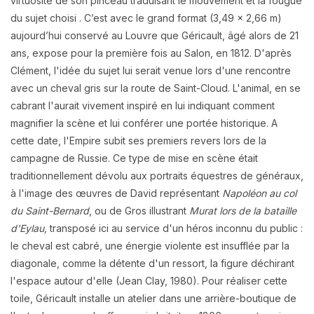
virtuosité de son pinceau traduisant le mouvement et la fougue
du sujet choisi . C’est avec le grand format (3,49 x 2,66 m)
aujourd’hui conservé au Louvre que Géricault, âgé alors de 21
ans, expose pour la première fois au Salon, en 1812. D'après
Clément, l'idée du sujet lui serait venue lors d'une rencontre
avec un cheval gris sur la route de Saint-Cloud. L'animal, en se
cabrant l'aurait vivement inspiré en lui indiquant comment
magnifier la scène et lui conférer une portée historique. A
cette date, l'Empire subit ses premiers revers lors de la
campagne de Russie. Ce type de mise en scène était
traditionnellement dévolu aux portraits équestres de généraux,
à l'image des œuvres de David représentant
Napoléon au col
du Saint-Bernard
, ou de Gros illustrant
Murat lors de la bataille
d'Eylau,
transposé ici au service d'un héros inconnu du public :
le cheval est cabré, une énergie violente est insufflée par la
diagonale, comme la détente d'un ressort, la figure déchirant
l'espace autour d'elle (Jean Clay, 1980). Pour réaliser cette
toile, Géricault installe un atelier dans une arrière-boutique de