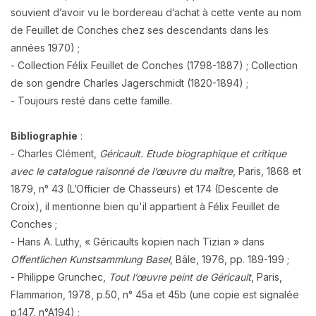
souvient d’avoir vu le bordereau d’achat à cette vente au nom
de Feuillet de Conches chez ses descendants dans les
années 1970) ;
- Collection Félix Feuillet de Conches (1798-1887) ; Collection
de son gendre Charles Jagerschmidt (1820-1894) ;
- Toujours resté dans cette famille.
Bibliographie
:
- Charles Clément,
Géricault.
Etude biographique et critique
avec le catalogue raisonné de l’œuvre du maître
, Paris, 1868 et
1879, n° 43 (L’Officier de Chasseurs) et 174 (Descente de
Croix), il mentionne bien qu'il appartient à Félix Feuillet de
Conches ;
- Hans A. Luthy, « Géricaults kopien nach Tizian » dans
Offentlichen Kunstsammlung Basel
, Bâle, 1976, pp. 189-199 ;
- Philippe Grunchec,
Tout l’œuvre peint de Géricault
, Paris,
Flammarion, 1978, p.50, n° 45a et 45b (une copie est signalée
p.147, n°A194) ;