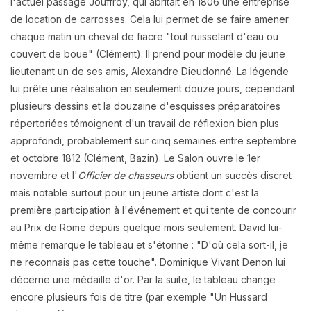
l'actuel passage Jouffroy, qui abritait en 1806 une entreprise
de location de carrosses. Cela lui permet de se faire amener
chaque matin un cheval de fiacre "tout ruisselant d'eau ou
couvert de boue" (Clément). Il prend pour modèle du jeune
lieutenant un de ses amis, Alexandre Dieudonné. La légende
lui prête une réalisation en seulement douze jours, cependant
plusieurs dessins et la douzaine d'esquisses préparatoires
répertoriées témoignent d'un travail de réflexion bien plus
approfondi, probablement sur cinq semaines entre septembre
et octobre 1812 (Clément, Bazin). Le Salon ouvre le 1er
novembre et l'
Officier de chasseurs
obtient un succès discret
mais notable surtout pour un jeune artiste dont c'est la
première participation à l'événement et qui tente de concourir
au Prix de Rome depuis quelque mois seulement. David lui-
même remarque le tableau et s'étonne : "D'où cela sort-il, je
ne reconnais pas cette touche". Dominique Vivant Denon lui
décerne une médaille d'or. Par la suite, le tableau change
encore plusieurs fois de titre (par exemple "Un Hussard