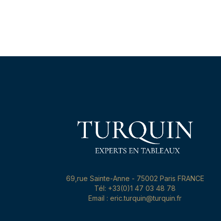
69,rue Sainte-Anne - 75002 Paris FRANCE
Tél: +33(0)1 47 03 48 78
Email : eric.turquin@turquin.fr