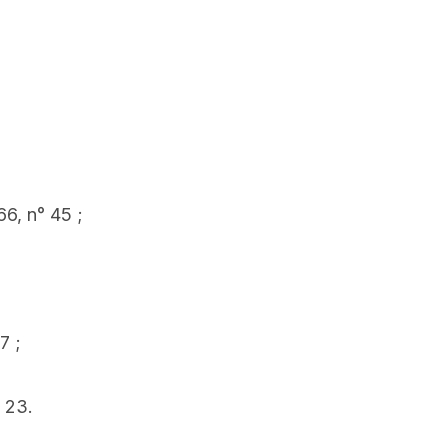
6, n° 45 ;
7 ;
 23.