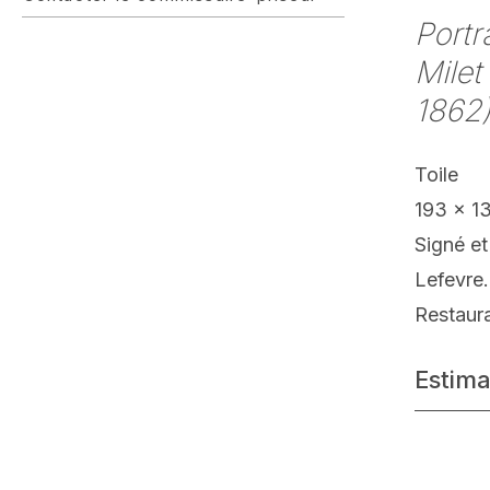
Portr
Milet
1862
Toile
193 x 1
Signé e
Lefevre
Restaur
Estima