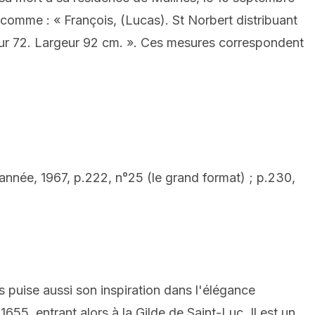
e comme : « François, (Lucas). St Norbert distribuant
teur 72. Largeur 92 cm. ». Ces mesures correspondent
nnée, 1967, p.222, n°25 (le grand format) ; p.230,
puise aussi son inspiration dans l'élégance
655, entrant alors à la Gilde de Saint-Luc. Il est un