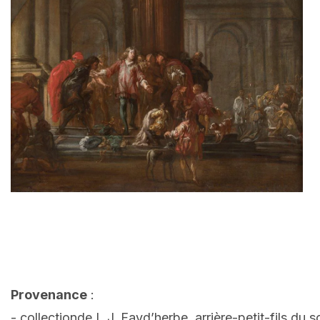
Provenance
:
- collectionde L.J. Fayd’herbe, arrière-petit-fils d