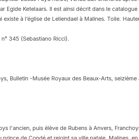
ar Egide Ketelaars. Il est ainsi décrit dans le catalogu
 existe à l’église de Leliendael à Malines. Toile. Hau
 n° 345 (Sebastiano Ricci).
ys, Bulletin -Musée Royaux des Beaux-Arts, seizième a
s l'ancien, puis élève de Rubens à Anvers, Franchoys 
rince de Condé et rejoint sa ville natale, Malines, en 1