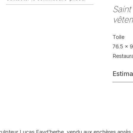
Saint
vêtem
Toile
76.5 x 
Restaur
Estima
u sculpteur Lucas Fayd’herbe, vendu aux enchères après