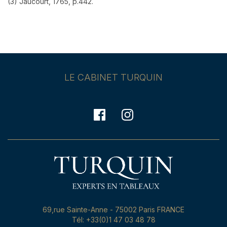
(3) Jaucourt, 1765, p.442.
LE CABINET TURQUIN
69,rue Sainte-Anne - 75002 Paris FRANCE
Tél: +33(0)1 47 03 48 78