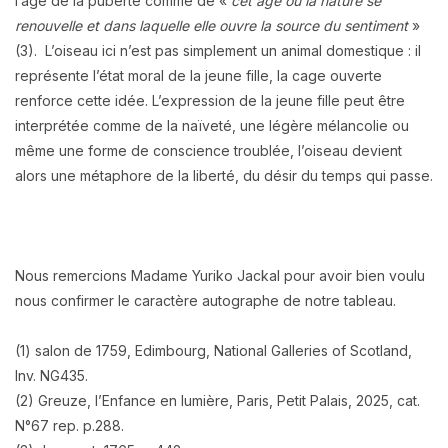
l’âge de la puberté comme de «
cet âge ou la nature se
renouvelle et dans laquelle elle ouvre la source du sentiment
»
(3).
L’oiseau ici n’est pas simplement un animal domestique : il
représente l’état moral de la jeune fille, la cage ouverte
renforce cette idée. L’
expression de la jeune fille peut être
interprétée comme
de la naïveté,
une légère mélancolie
ou
même une forme de conscience troublée, l
’oiseau devient
alors une métaphore
de la liberté,
du désir
du temps qui passe.
Nous remercions Madame Yuriko Jackal pour avoir bien voulu
nous confirmer le caractère autographe de notre tableau.
(1) salon de 1759, Edimbourg, National Galleries of Scotland,
Inv. NG435.
(2) Greuze, l’Enfance en lumière, Paris, Petit Palais, 2025, cat.
N°67 rep. p.288.