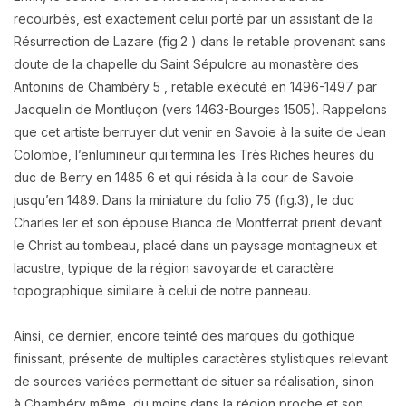
recourbés, est exactement celui porté par
un assistant de la
Résurrection de Lazare (fig.2 ) dans le retable provenant sans
doute de la
chapelle du Saint Sépulcre au monastère des
Antonins de Chambéry 5 , retable exécuté en
1496-1497 par
Jacquelin de Montluçon (vers 1463-Bourges 1505). Rappelons
que cet artiste
berruyer dut venir en Savoie à la suite de Jean
Colombe, l’enlumineur qui termina les Très
Riches heures du
duc de Berry en 1485 6 et qui résida à la cour de Savoie
jusqu’en 1489. Dans
la miniature du folio 75 (fig.3), le duc
Charles Ier et son épouse Bianca de Montferrat prient
devant
le Christ au tombeau, placé dans un paysage montagneux et
lacustre, typique de la
région savoyarde et caractère
topographique similaire à celui de notre panneau.
Ainsi, ce dernier, encore teinté des marques du gothique
finissant, présente de multiples
caractères stylistiques relevant
de sources variées permettant de situer sa réalisation, sinon
à
Chambéry même, du moins dans la région proche et son