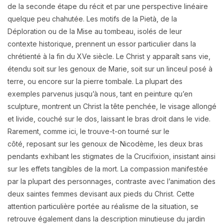
de la seconde étape du récit et par une
perspective linéaire
quelque peu chahutée.
Les motifs de la Pietà, de la
Déploration ou de la Mise au tombeau, isolés de leur
contexte
historique, prennent un essor particulier dans la
chrétienté à la fin du XVe siècle. Le Christ y
apparaît sans vie,
étendu soit sur les genoux de Marie, soit sur un linceul posé à
terre, ou
encore sur la pierre tombale. La plupart des
exemples parvenus jusqu’à nous, tant en peinture
qu’en
sculpture, montrent un Christ la tête penchée, le visage allongé
et livide, couché sur le
dos, laissant le bras droit dans le vide.
Rarement, comme ici, le trouve-t-on tourné sur le
côté,
reposant sur les genoux de Nicodème, les deux bras
pendants exhibant les stigmates de la
Crucifixion, insistant ainsi
sur les effets tangibles de la mort. La compassion manifestée
par la
plupart des personnages, contraste avec l’animation des
deux saintes femmes devisant aux
pieds du Christ. Cette
attention particulière portée au réalisme de la situation, se
retrouve
également dans la description minutieuse du jardin