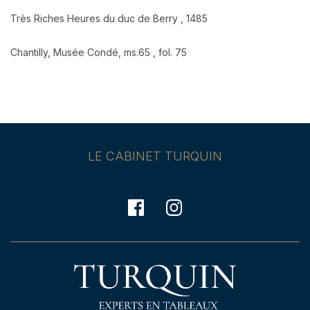
Très Riches Heures du duc de Berry , 1485
Chantilly, Musée Condé, ms.65 , fol. 75
LE CABINET TURQUIN