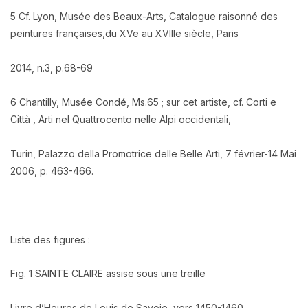
5 Cf. Lyon, Musée des Beaux-Arts, Catalogue raisonné des
peintures françaises,du XVe au XVIIIe siècle, Paris
2014, n.3, p.68-69
6 Chantilly, Musée Condé, Ms.65 ; sur cet artiste, cf. Corti e
Città , Arti nel Quattrocento nelle Alpi occidentali,
Turin, Palazzo della Promotrice delle Belle Arti, 7 février-14 Mai
2006, p. 463-466.
Liste des figures :
Fig. 1 SAINTE CLAIRE assise sous une treille
Livre d’Heures de Louis de Savoie, vers 1450-1460,