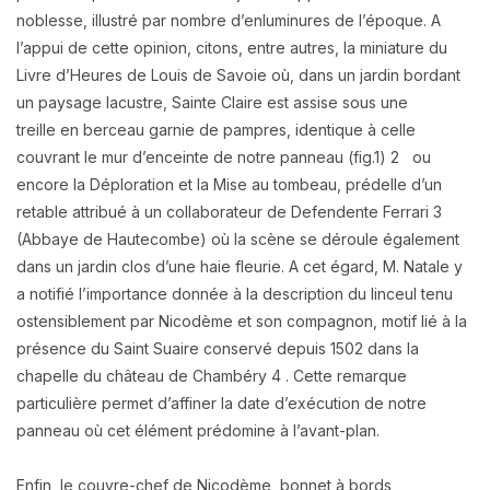
noblesse, illustré
par nombre d’enluminures de l’époque.
A
l’appui de cette opinion, citons, entre autres, la miniature du
Livre d’Heures de Louis de
Savoie où, dans un jardin bordant
un paysage lacustre, Sainte Claire est assise sous une
treille
en berceau garnie de pampres, identique à celle
couvrant le mur d’enceinte de notre panneau
(fig.1) 2 ou
encore la Déploration et la Mise au tombeau, prédelle d’un
retable attribué à un
collaborateur de Defendente Ferrari 3
(Abbaye de Hautecombe) où la scène se déroule
également
dans un jardin clos d’une haie fleurie. A cet égard, M. Natale y
a notifié
l’importance donnée à la description du linceul tenu
ostensiblement par Nicodème et son
compagnon, motif lié à la
présence du Saint Suaire conservé depuis 1502 dans la
chapelle du
château de Chambéry 4 . Cette remarque
particulière permet d’affiner la date d’exécution de
notre
panneau où cet élément prédomine à l’avant-plan.
Enfin, le couvre-chef de Nicodème, bonnet à bords