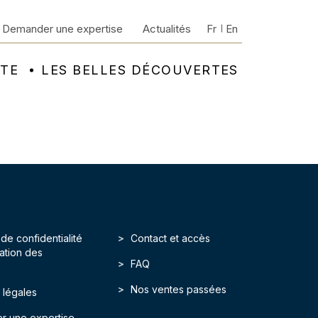
Demander une expertise
Actualités
Fr
En
NTE
LES BELLES DÉCOUVERTES
 de confidentialité
Contact et accès
isation des
FAQ
Nos ventes passées
 légales
r une expertise