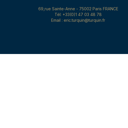
69,rue Sainte-Anne - 75002 Paris FRANCE
Tél: +33(0)1 47 03 48 78
Email : eric.turquin@turquin.fr