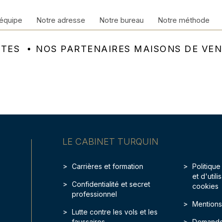
équipe
Notre adresse
Notre bureau
Notre méthode
NTES
NOS PARTENAIRES MAISONS DE VE
LE CABINET TURQUIN
Carrières et formation
Politique
et d'util
Confidentialité et secret
cookies
professionnel
Mentions
Lutte contre les vols et les
faussaires
Demande