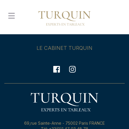
LE CABINET TURQUIN
69,rue Sainte-Anne - 75002 Paris FRANCE
Tél: +33(0)1 47 03 48 78