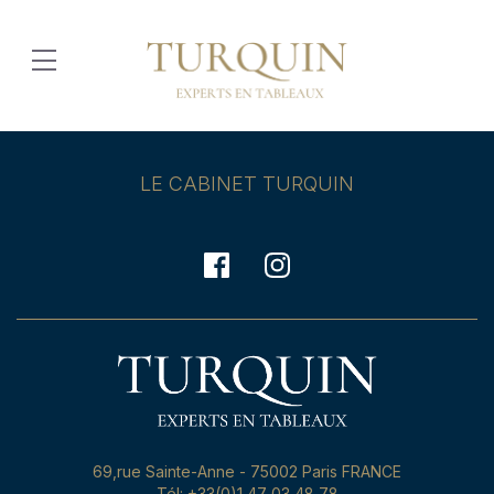
LE CABINET TURQUIN
69,rue Sainte-Anne - 75002 Paris FRANCE
Tél: +33(0)1 47 03 48 78