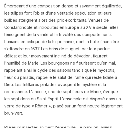
Émergeant d’une composition dense et savamment équilibrée,
les tulipes font l’objet d’une véritable spéculation et leurs
bulbes atteignent alors des prix exorbitants. Venues de
Constantinople et introduites en Europe au XVIe siècle, elles
témoignent de la vanité et la frivolité des comportements
humains en critique de la tulipomanie, dont la bulle financière
s’effondre en 1637. Les brins de muguet, par leur parfum
délicat et leur mouvement incliné de dévotion, figurent
l'humilité de Marie. Les bourgeons ne fleurissent qu’en mai,
rappelant ainsi le cycle des saisons tandis que le myosotis,
fleur du paradis, rappelle le salut de l'âme qui reste fidèle à
Dieu. Les fritillaires pintades évoquent le mystère et la
renaissance. L'ancolie, une de sept fleurs de Marie, évoque
les sept dons du Saint-Esprit. L'ensemble est disposé dans un
verre de type « Römer », placé sur un fond neutre légèrement
brun-vert.
Plusieurs insectes animent l'ensemble. Le papillon, animal