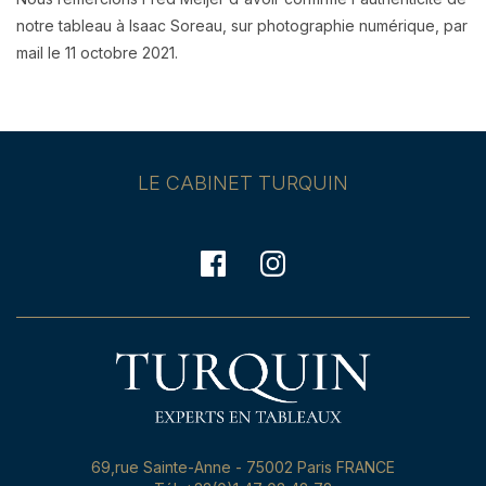
notre tableau à Isaac Soreau, sur photographie numérique, par
mail le 11 octobre 2021.
LE CABINET TURQUIN
69,rue Sainte-Anne - 75002 Paris FRANCE