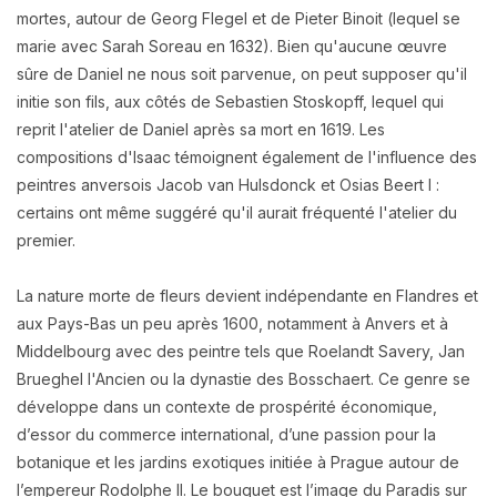
mortes, autour de Georg Flegel et de Pieter Binoit (lequel se
marie avec Sarah Soreau en 1632). Bien qu'aucune œuvre
sûre de Daniel ne nous soit parvenue, on peut supposer qu'il
initie son fils, aux côtés de Sebastien Stoskopff, lequel qui
reprit l'atelier de Daniel après sa mort en 1619. Les
compositions d'Isaac témoignent également de l'influence des
peintres anversois Jacob van Hulsdonck et Osias Beert I :
certains ont même suggéré qu'il aurait fréquenté l'atelier du
premier.
La nature morte de fleurs devient indépendante en Flandres et
aux Pays-Bas un peu après 1600, notamment à Anvers et à
Middelbourg avec des peintre tels que Roelandt Savery, Jan
Brueghel l'Ancien ou la dynastie des Bosschaert. Ce genre se
développe dans un contexte de prospérité économique,
d’essor du commerce international, d’une passion pour la
botanique et les jardins exotiques initiée à Prague autour de
l’empereur Rodolphe II. Le bouquet est l’image du Paradis sur