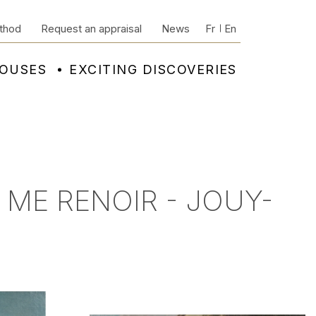
thod
Request an appraisal
News
Fr
En
HOUSES
EXCITING DISCOVERIES
 ME RENOIR - JOUY-