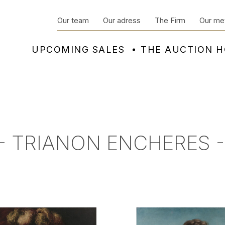
Our team
Our adress
The Firm
Our me
UPCOMING SALES
THE AUCTION 
- TRIANON ENCHERES -