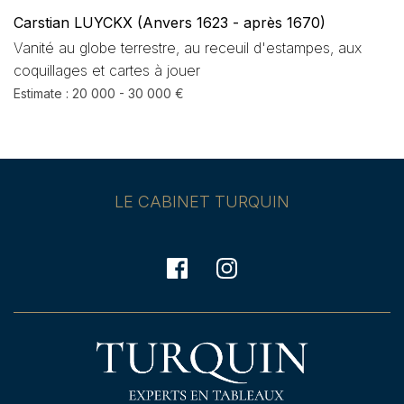
Carstian LUYCKX (Anvers 1623 - après 1670)
Vanité au globe terrestre, au receuil d'estampes, aux
coquillages et cartes à jouer
Estimate : 20 000 - 30 000 €
LE CABINET TURQUIN