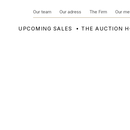
Our team
Our adress
The Firm
Our me
UPCOMING SALES
THE AUCTION 