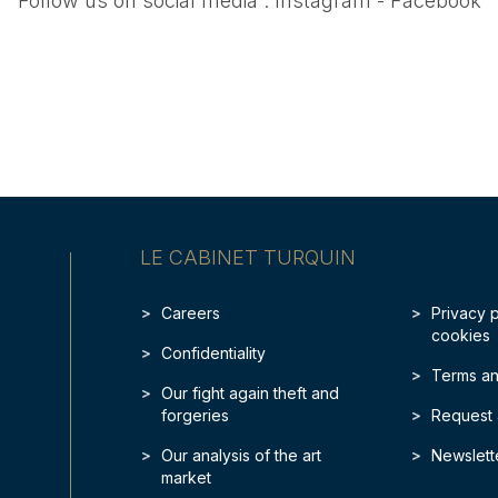
Follow us on social media :
Instagram
-
Facebook
LE CABINET TURQUIN
Careers
Privacy 
cookies
Confidentiality
Terms an
Our fight again theft and
forgeries
Request 
Our analysis of the art
Newslett
market