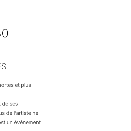
0-
ES
ortes et plus
t de ses
 de l’artiste ne
 est un événement