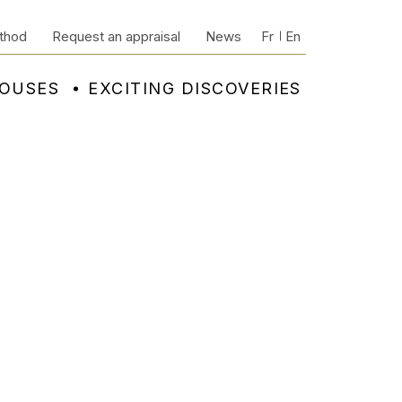
thod
Request an appraisal
News
Fr
En
HOUSES
EXCITING DISCOVERIES