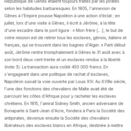
République de Gênes étaient toujours traités par les pirates
selon les habitudes barbaresques. En 1805, l'annexion de
Gênes à l'Empire pousse Napoléon à une action d’éclat ; en
juillet, lors d'une visite à Gênes, il écrit à Jérôme, à la tête
d'une escadre dans le port ligure : « Mon frère [.. .], le but de
votre mission est de retirer tous les esclaves, génois, italiens et
français, qui se trouvent dans les bagnes d'Alger. » Parti début
août, Jérôme rentre triomphalement à Gênes le 31 août avec à
son bord deux cent trente et un esclaves rendus à la liberté
(note 3). La transaction aura coûté 450 000 francs. En
s'engageant dans une politique de rachat d'esclaves,
Napoléon suivait la voie ouverte par Louis XIV. Au XVIIIe siècle,
l'une des fonctions des chevaliers de Malte avait été de
parcourir les côtes d'Afrique pour y racheter les esclaves
chrétiens. En 1815, l'amiral Sidney Smith, ancien adversaire de
Bonaparte à Saint-Jean d'Acre, fondera à Paris la Société des
antipirates, devenue ensuite la Société des chevaliers
libérateurs des esclaves blancs en Afrique, destinée à mettre