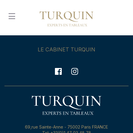
LE CABINET TURQUIN
69,rue Sainte-Anne - 75002 Paris FRANCE
Tel: +33(0)1 47 03 48 78