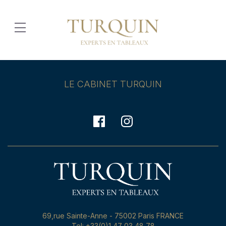
LE CABINET TURQUIN
69,rue Sainte-Anne - 75002 Paris FRANCE
Tel: +33(0)1 47 03 48 78