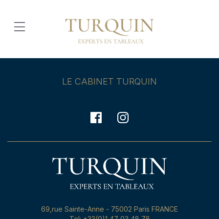
LE CABINET TURQUIN
69,rue Sainte-Anne - 75002 Paris FRANCE
Tel: +33(0)1 47 03 48 78