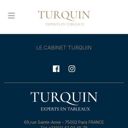
LE CABINET TURQUIN
69,rue Sainte-Anne - 75002 Paris FRANCE
Tel: +33(0)1 47 03 48 78