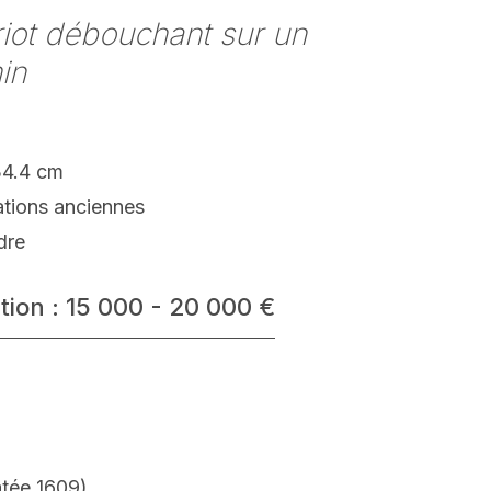
iot débouchant sur un
in
34.4 cm
ations anciennes
dre
tion : 15 000 - 20 000 €
tée 1609).