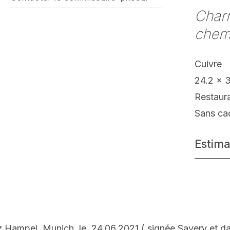
Charr
chem
Cuivre
24.2 x 
Restaur
Sans ca
Estima
 Hampel, Munich, le 24.06.2021 ( signée Savery et da