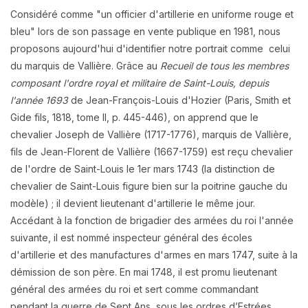
Considéré comme "un officier d'artillerie en uniforme rouge et
bleu" lors de son passage en vente publique en 1981, nous
proposons aujourd'hui d'identifier notre portrait comme celui
du marquis de Vallière. Grâce au
Recueil de tous les membres
composant l'ordre royal et militaire de Saint-Louis, depuis
l'année 1693
de Jean-François-Louis d'Hozier (Paris, Smith et
Gide fils, 1818, tome II, p. 445-446), on apprend que le
chevalier Joseph de Vallière (1717-1776), marquis de Vallière,
fils de Jean-Florent de Vallière (1667-1759) est reçu chevalier
de l'ordre de Saint-Louis le 1er mars 1743 (la distinction de
chevalier de Saint-Louis figure bien sur la poitrine gauche du
modèle) ; il devient lieutenant d'artillerie le même jour.
Accédant à la fonction de brigadier des armées du roi l'année
suivante, il est nommé inspecteur général des écoles
d'artillerie et des manufactures d'armes en mars 1747, suite à la
démission de son père. En mai 1748, il est promu lieutenant
général des armées du roi et sert comme commandant
pendant la guerre de Sept Ans, sous les ordres d’Estrées,