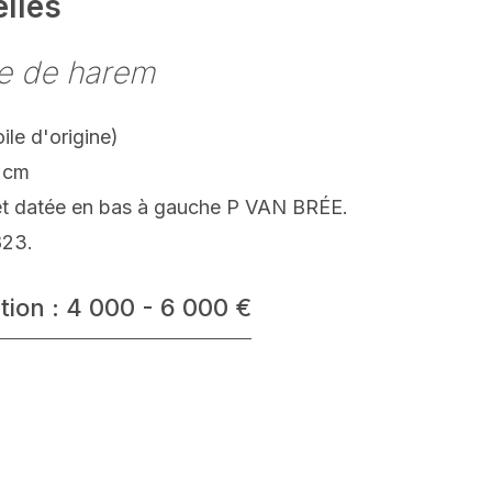
elles
e de harem
oile d'origine)
 cm
et datée en bas à gauche P VAN BRÉE.
823.
tion : 4 000 - 6 000 €