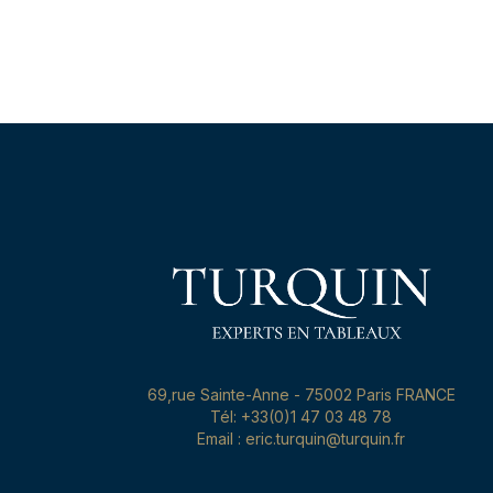
69,rue Sainte-Anne - 75002 Paris FRANCE
Tél: +33(0)1 47 03 48 78
Email : eric.turquin@turquin.fr