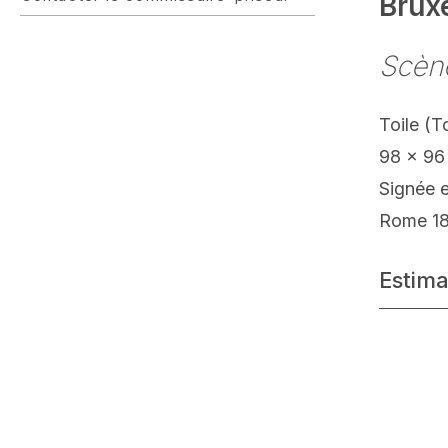
Brux
Scèn
Toile (T
98 x 96
Signée 
Rome 1
Estima