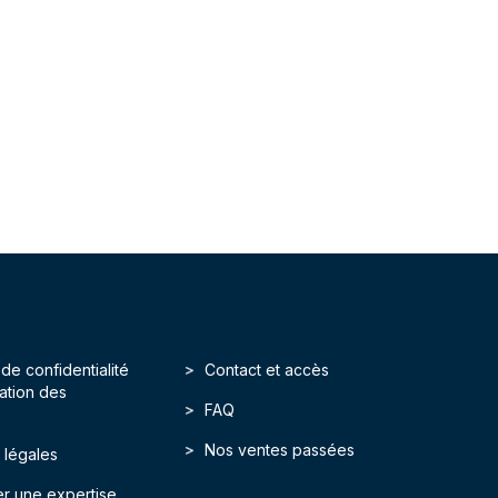
 de confidentialité
Contact et accès
isation des
FAQ
Nos ventes passées
 légales
r une expertise