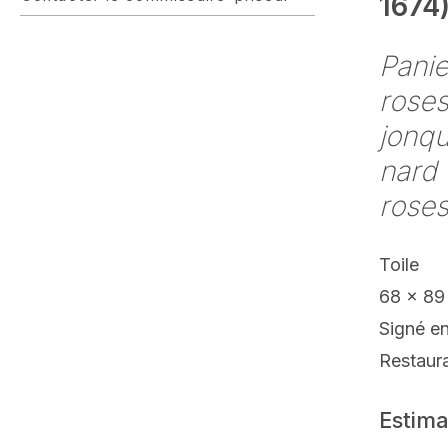
1674
Panie
roses
jonqu
nard 
rose
Toile
68 x 89
Signé e
Restaur
Estima