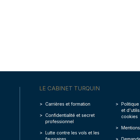
LE CABINET TURQUIN
Carrières et formation
Politique
et d'util
Confidentialité et secret
cookies
professionnel
Mentions
Lutte contre les vols et les
faussaires
Demande