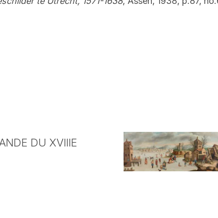
schilder te Utrecht, 1571-1638
, Assen, 1938, p.87, no.
NDE DU XVIIIE