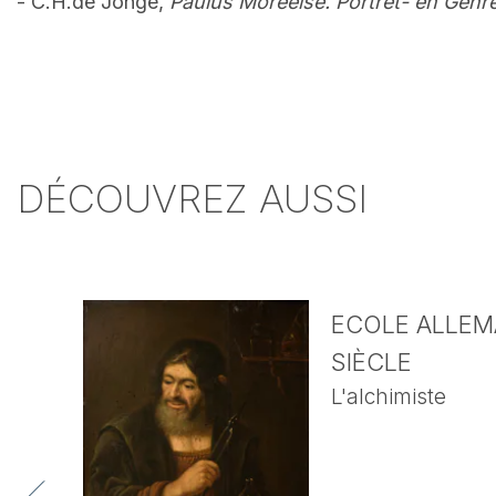
- C.H.de Jonge,
Paulus Moreelse. Portret- en Genre
DÉCOUVREZ AUSSI
ECOLE ALLEMA
SIÈCLE
L'alchimiste