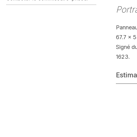
Portr
Panneau
67.7 x 
Signé d
1623.
Estima