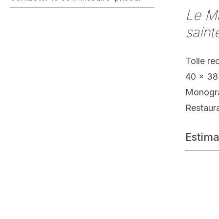
Le M
saint
Toile re
40 x 38
Monogram
Restaur
Estima