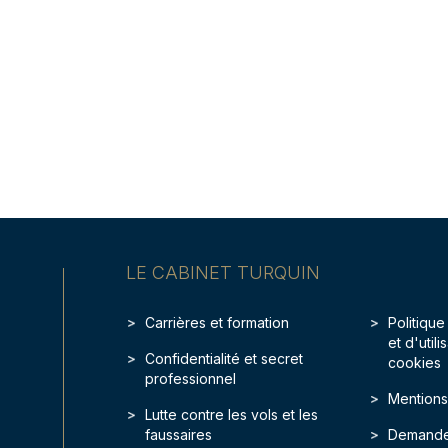
LE CABINET TURQUIN
Carrières et formation
Politique
et d'util
Confidentialité et secret
cookies
professionnel
Mentions
Lutte contre les vols et les
faussaires
Demande