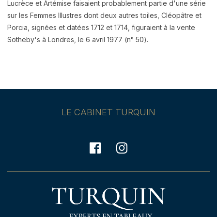
Lucrèce et Artémise faisaient probablement partie d'une série
sur les Femmes Illustres dont deux autres toiles, Cléopâtre et
Porcia, signées et datées 1712 et 1714, figuraient à la vente
Sotheby's à Londres, le 6 avril 1977 (n° 50).
LE CABINET TURQUIN