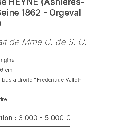
se HEYNE (Asnières-
Seine 1862 - Orgeval
)
ait de Mme C. de S. C.
origine
06 cm
 bas à droite "Frederique Vallet-
dre
tion : 3 000 - 5 000 €