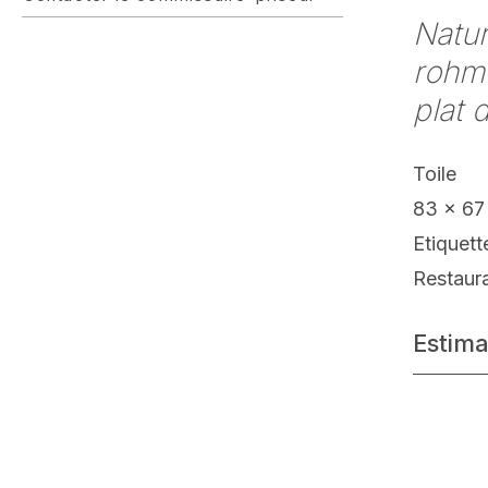
Natur
rohme
plat 
Toile
83 x 67
Etiquett
Restaur
Estima