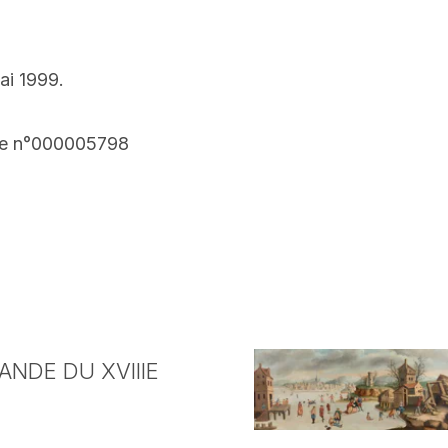
ai 1999.
 le n°000005798
NDE DU XVIIIE