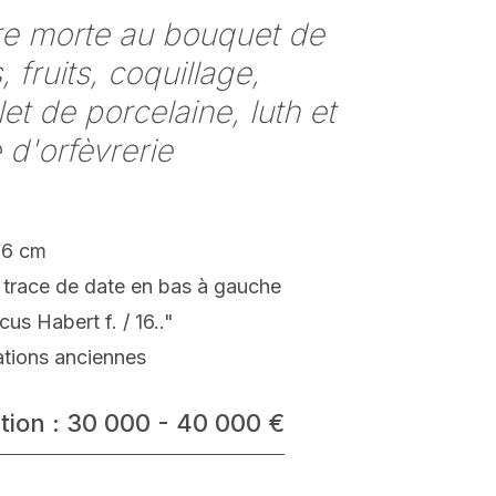
re morte au bouquet de
, fruits, coquillage,
et de porcelaine, luth et
 d'orfèvrerie
66 cm
 trace de date en bas à gauche
cus Habert f. / 16.."
ations anciennes
tion : 30 000 - 40 000 €