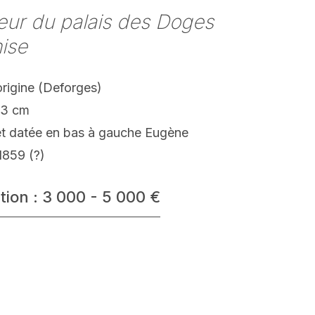
ieur du palais des Doges
ise
origine (Deforges)
33 cm
et datée en bas à gauche Eugène
1859 (?)
tion : 3 000 - 5 000 €