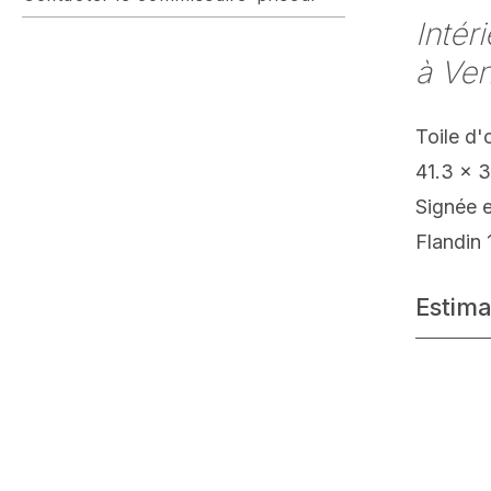
Intér
à Ven
Toile d'
41.3 x 
Signée 
Flandin 
Estima