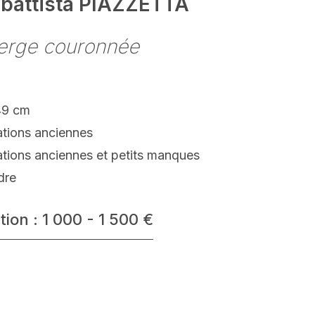
battista PIAZZETTA
ierge couronnée
49 cm
ations anciennes
ations anciennes et petits manques
dre
tion : 1 000 - 1 500 €