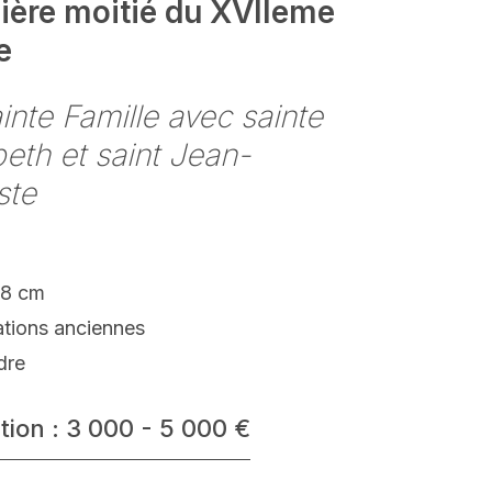
ière moitié du XVIIeme
e
inte Famille avec sainte
beth et saint Jean-
ste
68 cm
ations anciennes
dre
tion : 3 000 - 5 000 €