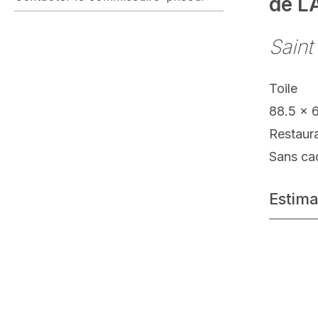
de L
Sain
Toile
88.5 x 
Restaur
Sans ca
Estima