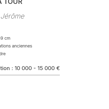
A TOUR
t Jérôme
69 cm
ations anciennes
dre
tion : 10 000 - 15 000 €